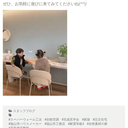
ぜひ、お気軽に遊びに来てみてくださいね(^^)/
スタッフブログ
#スーパーウォール工法
#全館空調
#完成見学会
#新築
#注文住宅
#福山市ハウスメーカー
#福山市工務店
#耐震等級3
#自然素材の家
#高気密高断熱