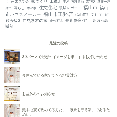
新築
家づくり
工務店
完成見学会
て
平屋
整理収納
新築一戸
注文住宅
福山市
福山
現場レポート
暮らし
建て
木の家
福山市工務店
市ハウスメーカー
耐
福山市注文住宅
震等級3
自然素材の家
長期優良住宅
高気密高
造作家具
断熱
最近の投稿
3Dパースで理想のイメージを形にするお打ち合わせ
今住んでいる家でできる地震対策
お盆休みのお知らせ
熊本地震で改めて考えた、「家族を守る家」であるた
めに。