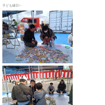
子ども縁日✨