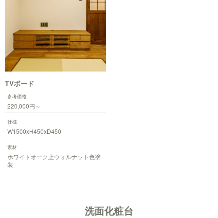
TVボード
参考価格
220,000円～
仕様
W1500xH450xD450
素材
ホワイトオーク上ウォルナット色塗
装
洗面化粧台