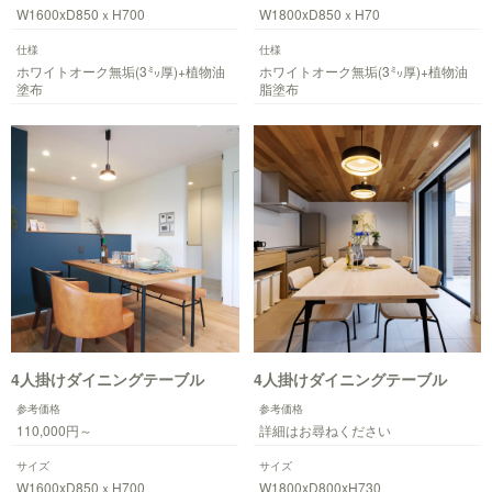
W1600xD850ｘH700
W1800xD850ｘH70
仕様
仕様
ホワイトオーク無垢(3㍉厚)+植物油
ホワイトオーク無垢(3㍉厚)+植物油
塗布
脂塗布
4人掛けダイニングテーブル
4人掛けダイニングテーブル
参考価格
参考価格
110,000円～
詳細はお尋ねください
サイズ
サイズ
W1600xD850ｘH700
W1800xD800xH730