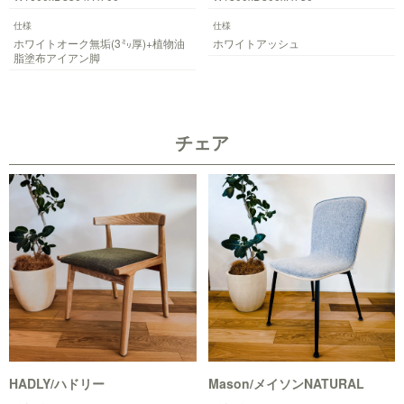
仕様
仕様
ホワイトオーク無垢(3㍉厚)+植物油
ホワイトアッシュ
脂塗布アイアン脚
チェア
HADLY/ハドリー
Mason/メイソンNATURAL