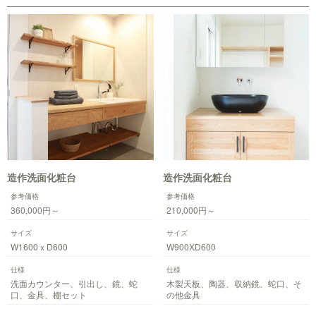
造作洗面化粧台
造作洗面化粧台
参考価格
参考価格
360,000円～
210,000円～
サイズ
サイズ
W1600ｘD600
W900XD600
仕様
仕様
洗面カウンター、引出し、鏡、蛇
木製天板、陶器、収納鏡、蛇口、そ
口、金具、棚セット
の他金具