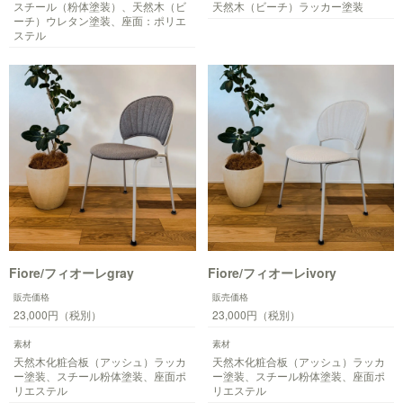
スチール（粉体塗装）、天然木（ビ
天然木（ビーチ）ラッカー塗装
ーチ）ウレタン塗装、座面：ポリエ
ステル
Fiore/フィオーレgray
Fiore/フィオーレivory
販売価格
販売価格
23,000円（税別）
23,000円（税別）
素材
素材
天然木化粧合板（アッシュ）ラッカ
天然木化粧合板（アッシュ）ラッカ
ー塗装、スチール粉体塗装、座面ポ
ー塗装、スチール粉体塗装、座面ポ
リエステル
リエステル