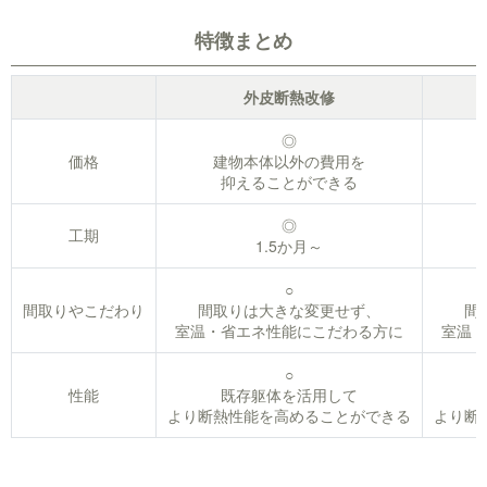
特徴まとめ
外皮断熱改修
◎
価格
建物本体以外の費用を
抑えることができる
◎
工期
1.5か月～
○
間取りやこだわり
間取りは大きな変更せず、
間
室温・省エネ性能にこだわる方に
室温・
○
性能
既存躯体を活用して
より断熱性能を高めることができる
より断