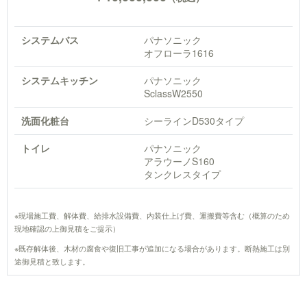
システムバス
パナソニック
オフローラ1616
システムキッチン
パナソニック
SclassW2550
洗面化粧台
シーラインD530タイプ
トイレ
パナソニック
アラウーノS160
タンクレスタイプ
※現場施工費、解体費、給排水設備費、内装仕上げ費、運搬費等含む（概算のため
現地確認の上御見積をご提示）
※既存解体後、木材の腐食や復旧工事が追加になる場合があります。断熱施工は別
途御見積と致します。