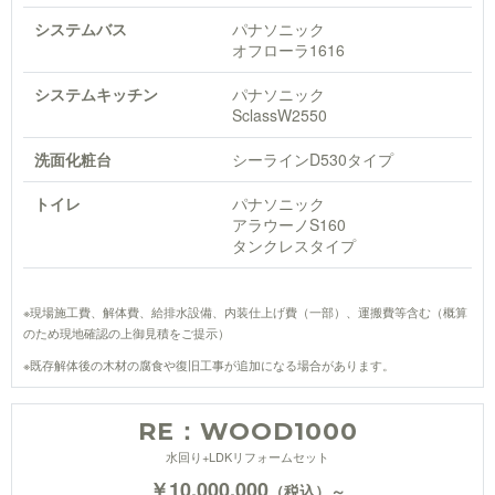
システムバス
パナソニック
オフローラ1616
システムキッチン
パナソニック
SclassW2550
洗面化粧台
シーラインD530タイプ
トイレ
パナソニック
アラウーノS160
タンクレスタイプ
※現場施工費、解体費、給排水設備、内装仕上げ費（一部）、運搬費等含む（概算
のため現地確認の上御見積をご提示）
※既存解体後の木材の腐食や復旧工事が追加になる場合があります。
RE：WOOD1000
水回り+LDKリフォームセット
￥10,000,000
（税込）～