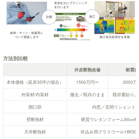
方法別比較
外皮断熱改修
耐震改
本体価格（延床35坪の場合）
1500万円〜
2000
外装材/内装材
撤去／既存のまま
既存重貼り／
開口部
内窓／玄関リシェント
壁断熱材
硬質ウレタンフォーム60㎜外
天井断熱材
吹込み用グラスウール18K30