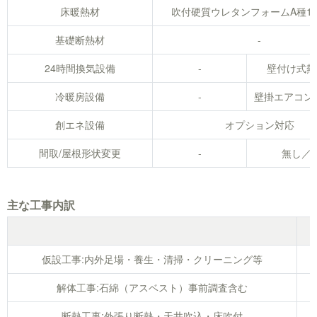
床暖熱材
吹付硬質ウレタンフォームA種1H
基礎断熱材
-
24時間換気設備
-
壁付け式熱
冷暖房設備
-
壁掛エアコン
創エネ設備
オプション対応
間取/屋根形状変更
-
無し／
主な工事内訳
仮設工事:内外足場・養生・清掃・クリーニング等
解体工事:石綿（アスベスト）事前調査含む
断熱工事:外張り断熱・天井吹込・床吹付