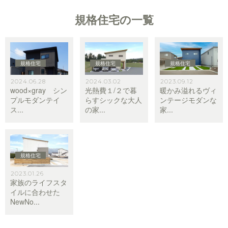
規格住宅の一覧
規格住宅
規格住宅
規格住宅
2024.06.28
2024.03.02
2023.09.12
wood×gray シン
光熱費１/２で暮
暖かみ溢れるヴィ
プルモダンテイ
らすシックな大人
ンテージモダンな
ス...
の家...
家...
規格住宅
2023.01.26
家族のライフスタ
イルに合わせた
NewNo...