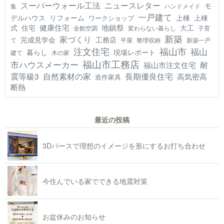
スーパーウォール工法
ニュースレター
モ
集
ハンドメイド
一戸建て
デルハウス
リフォーム
上棟
上棟
ワークショップ
健康住宅
地鎮祭
式
住宅
大工
全館空調
変わらない暮らし
子育
新築
家づくり
工務店
完成見学会
て
平屋
整理収納
新築一戸
注文住宅
福山市
福山
現場レポート
暮らし
建て
木の家
福山市工務店
市ハウスメーカー
耐
福山市注文住宅
震等級3
自然素材の家
長期優良住宅
高気密高
造作家具
断熱
最近の投稿
3Dパースで理想のイメージを形にするお打ち合わせ
今住んでいる家でできる地震対策
お盆休みのお知らせ