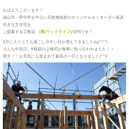
おはようございます！
福山市・府中市を中心に天然無垢材のオリジナルセミオーダー家具
付き注文住宅を
ご提案する工務店、
(株)ウッドライフ
のERIです！
3月に入りとても過ごしやすい日が増えてきましたね(*^^*)
そんな中先日、K様邸の上棟式が無事に執り行われました！！
晴天！！お天気にも恵まれて最高の一日となりました(^^)/