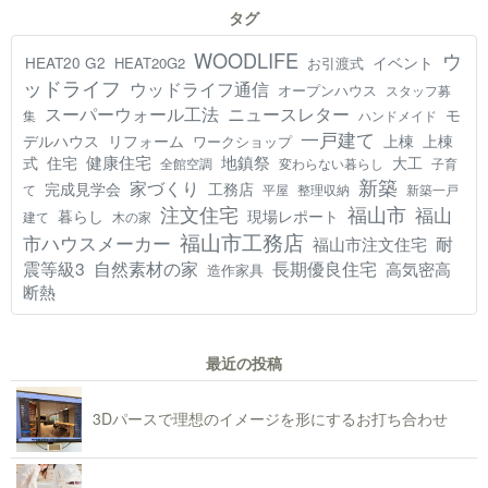
タグ
WOODLIFE
ウ
HEAT20 G2
イベント
HEAT20G2
お引渡式
ッドライフ
ウッドライフ通信
オープンハウス
スタッフ募
スーパーウォール工法
ニュースレター
モ
集
ハンドメイド
一戸建て
デルハウス
リフォーム
上棟
上棟
ワークショップ
健康住宅
地鎮祭
式
住宅
大工
全館空調
変わらない暮らし
子育
新築
家づくり
工務店
完成見学会
て
平屋
整理収納
新築一戸
注文住宅
福山市
福山
現場レポート
暮らし
建て
木の家
福山市工務店
市ハウスメーカー
耐
福山市注文住宅
震等級3
自然素材の家
長期優良住宅
高気密高
造作家具
断熱
最近の投稿
3Dパースで理想のイメージを形にするお打ち合わせ