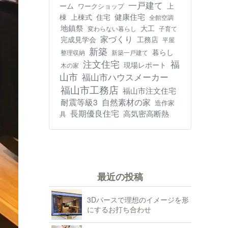
一戸建て
ーム
上
ワークショップ
健康住宅
棟
上棟式
住宅
全館空調
地鎮祭
大工
変わらない暮らし
子育て
家づくり
工務店
完成見学会
平屋
新築
暮らし
整理収納
新築一戸建て
注文住宅
福
現場レポート
木の家
山市
福山市ハウスメーカー
福山市工務店
福山市注文住宅
耐震等級3
自然素材の家
造作家
長期優良住宅
高気密高断熱
具
最近の投稿
3Dパースで理想のイメージを形
にするお打ち合わせ