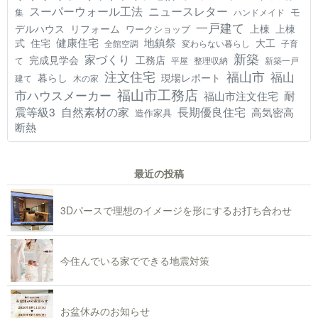
スーパーウォール工法
ニュースレター
モ
集
ハンドメイド
一戸建て
デルハウス
リフォーム
上棟
上棟
ワークショップ
健康住宅
地鎮祭
式
住宅
大工
全館空調
変わらない暮らし
子育
新築
家づくり
工務店
完成見学会
て
平屋
整理収納
新築一戸
注文住宅
福山市
福山
現場レポート
暮らし
建て
木の家
福山市工務店
市ハウスメーカー
耐
福山市注文住宅
震等級3
自然素材の家
長期優良住宅
高気密高
造作家具
断熱
最近の投稿
3Dパースで理想のイメージを形にするお打ち合わせ
今住んでいる家でできる地震対策
お盆休みのお知らせ