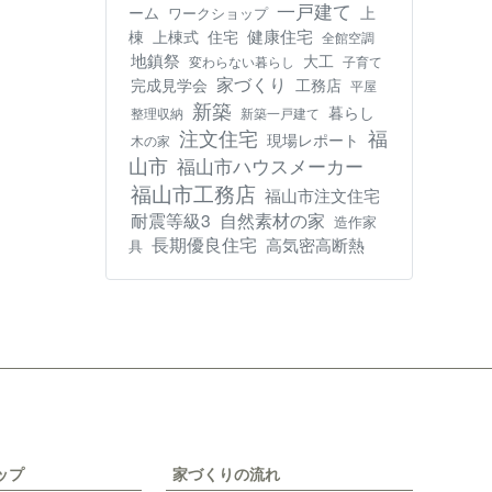
一戸建て
ーム
上
ワークショップ
健康住宅
棟
上棟式
住宅
全館空調
地鎮祭
大工
変わらない暮らし
子育て
家づくり
工務店
完成見学会
平屋
新築
暮らし
整理収納
新築一戸建て
注文住宅
福
現場レポート
木の家
山市
福山市ハウスメーカー
福山市工務店
福山市注文住宅
耐震等級3
自然素材の家
造作家
長期優良住宅
高気密高断熱
具
ップ
家づくりの流れ