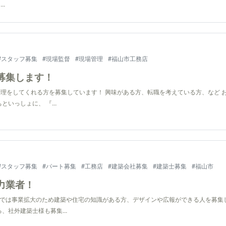
..
#スタッフ募集
#現場監督
#現場管理
#福山市工務店
f募集します！
理をしてくれる方を募集しています！ 興味がある方、転職を考えている方、など 
いっしょに、 『...
#スタッフ募集
#パート募集
#工務店
#建築会社募集
#建築士募集
#福山市
力業者！
社では事業拡大のため建築や住宅の知識がある方、デザインや広報ができる人を募集
、社外建築士様も募集...