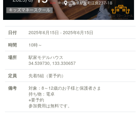
日付
2025年6月15日 - 2025年6月15日
時間
10時～
場所
駅家モデルハウス
34.539730, 133.330657
定員
先着5組（要予約）
備考
対象：8～12歳のお子様と保護者さま
持ち物：電卓
※要予約
参加費用は無料です。