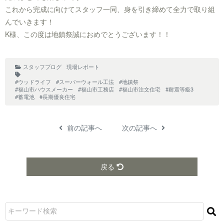
これから完成に向けてスタッフ一同、身を引き締めて全力で取り組
んでいきます！
K様、この度は地鎮祭誠におめでとうございます！！
スタッフブログ
現場レポート
#ウッドライフ
#スーパーウォール工法
#地鎮祭
#福山市ハウスメーカー
#福山市工務店
#福山市注文住宅
#耐震等級3
#蓄電池
#長期優良住宅
前の記事へ
次の記事へ
戻る