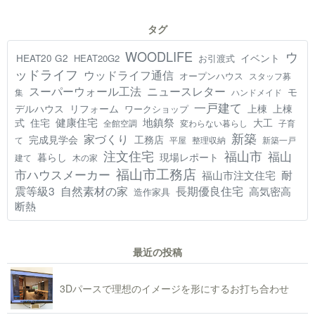
タグ
WOODLIFE
ウ
HEAT20 G2
イベント
HEAT20G2
お引渡式
ッドライフ
ウッドライフ通信
オープンハウス
スタッフ募
スーパーウォール工法
ニュースレター
モ
集
ハンドメイド
一戸建て
デルハウス
リフォーム
上棟
上棟
ワークショップ
健康住宅
地鎮祭
式
住宅
大工
全館空調
変わらない暮らし
子育
新築
家づくり
工務店
完成見学会
て
平屋
整理収納
新築一戸
注文住宅
福山市
福山
現場レポート
暮らし
建て
木の家
福山市工務店
市ハウスメーカー
耐
福山市注文住宅
震等級3
自然素材の家
長期優良住宅
高気密高
造作家具
断熱
最近の投稿
3Dパースで理想のイメージを形にするお打ち合わせ