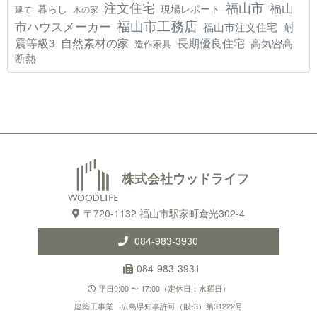
注文住宅
福山市
福山
現場レポート
暮らし
建て
木の家
福山市工務店
市ハウスメーカー
耐
福山市注文住宅
震等級3
自然素材の家
長期優良住宅
高気密高
造作家具
断熱
株式会社ウッドライフ
〒720-1132 福山市駅家町倉光302-4
084-983-3930
084-983-3931
平日9:00 〜 17:00（定休日：水曜日）
建築工事業 広島県知事許可（般-3）第31222号