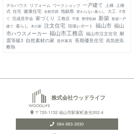
一戸建て
デルハウス
リフォーム
上棟
上棟
ワークショップ
健康住宅
地鎮祭
式
住宅
大工
全館空調
変わらない暮らし
子育
新築
家づくり
工務店
完成見学会
て
平屋
整理収納
新築一戸
注文住宅
福山市
福山
現場レポート
暮らし
建て
木の家
福山市工務店
市ハウスメーカー
耐
福山市注文住宅
震等級3
自然素材の家
長期優良住宅
高気密高
造作家具
断熱
株式会社ウッドライフ
〒720-1132 福山市駅家町倉光302-4
084-983-3930