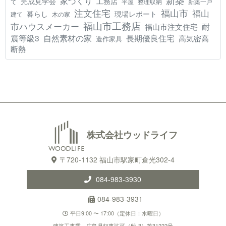
新築
家づくり
工務店
完成見学会
て
平屋
整理収納
新築一戸
注文住宅
福山市
福山
現場レポート
暮らし
建て
木の家
福山市工務店
市ハウスメーカー
耐
福山市注文住宅
震等級3
自然素材の家
長期優良住宅
高気密高
造作家具
断熱
株式会社ウッドライフ
〒720-1132 福山市駅家町倉光302-4
084-983-3930
084-983-3931
平日9:00 〜 17:00（定休日：水曜日）
建築工事業 広島県知事許可（般-3）第31222号