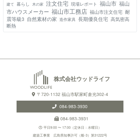
注文住宅
福山市
福山
現場レポート
暮らし
建て
木の家
福山市工務店
市ハウスメーカー
耐
福山市注文住宅
震等級3
自然素材の家
長期優良住宅
高気密高
造作家具
断熱
株式会社ウッドライフ
〒720-1132 福山市駅家町倉光302-4
084-983-3930
084-983-3931
平日9:00 〜 17:00（定休日：水曜日）
建築工事業 広島県知事許可（般-3）第31222号