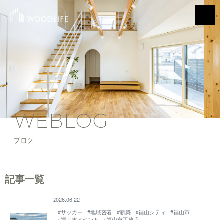
WEBLOG
ブログ
記事一覧
2026.06.22
#サッカー
#地域密着
#新築
#福山シティ
#福山市
#福山市イベント
#福山市工務店